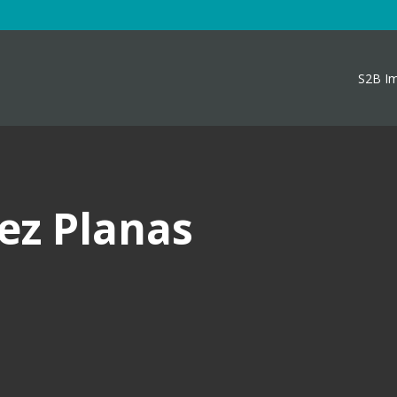
S2B I
ez Planas