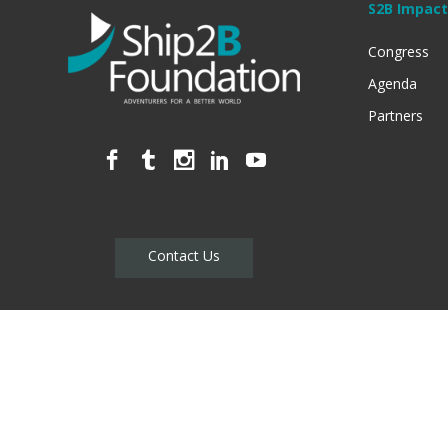
S2B Impac
Congress
Agenda
Partners
Contact Us