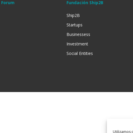
t Forum
Fundación Ship2B
Ship2B
Startups
Businessess
Investment
Social Entities
Utilizamos c