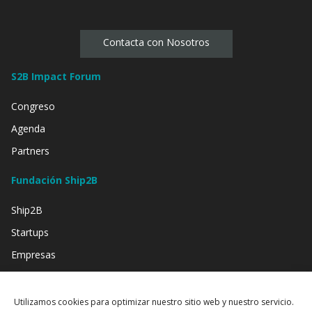
Contacta con Nosotros
S2B Impact Forum
Congreso
Agenda
Partners
Fundación Ship2B
Ship2B
Startups
Empresas
Inversión
Entidades Sociales
Utilizamos cookies para optimizar nuestro sitio web y nuestro servicio.