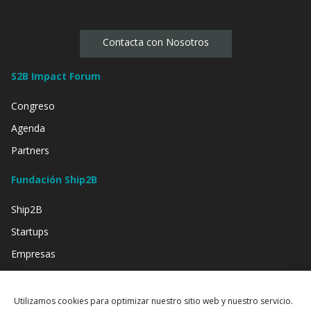
Contacta con Nosotros
S2B Impact Forum
Congreso
Agenda
Partners
Fundación Ship2B
Ship2B
Startups
Empresas
Inversión
Entidades Sociales
Utilizamos cookies para optimizar nuestro sitio web y nuestro servicio.